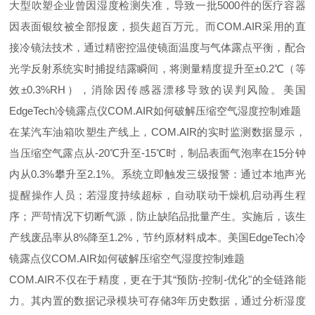
大型吹塑企业曾因湿度检测失准，导致一批5000件的医疗容器
因表面银纹被全部报废，损失超百万元。而COM.AIR采用的直
接冷镜法技术，通过精密控温使镜面温度与气体露点平衡，配合
光学反射系统实时捕捉结露瞬间，将测量精度提升至±0.2℃（等
效±0.3%RH），消除因传感器漂移导致的误判风险。
美国
EdgeTech冷镜露点仪COM.AIR
如何破解压缩空气湿度控制难题
在某汽车油箱吹塑生产线上，COM.AIR的实时监测数据显示，
当压缩空气露点从-20℃升至-15℃时，制品表面气泡率在15分钟
内从0.3%攀升至2.1%。系统立即触发三级报警：通过本地声光
提醒操作人员；若湿度持续超标，自动联动干燥机启动再生程
序；严苛情况下切断气源，防止缺陷品批量产生。实施后，该生
产线废品率从8%降至1.2%，节约原材料成本。
美国EdgeTech冷
镜露点仪COM.AIR
如何破解压缩空气湿度控制难题
COM.AIR不仅在于精度，更在于其“预防-控制-优化"的全链路能
力。其内置的数据记录模块可存储3年历史数据，通过分析湿度