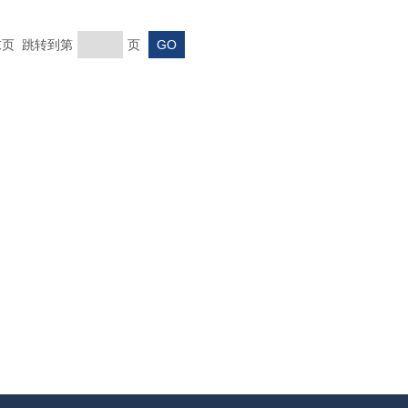
 末页 跳转到第
页