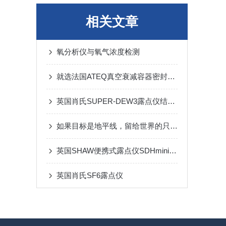
相关文章
氧分析仪与氧气浓度检测
就选法国ATEQ真空衰减容器密封完整性测试仪F58OO-MR
英国肖氏SUPER-DEW3露点仪结构紧凑, 适合于台式或面板安装
如果目标是地平线，留给世界的只能是背影。
英国SHAW便携式露点仪SDHmini-EX：氢冷发电机组绝缘安全的“湿度守卫者”
英国肖氏SF6露点仪