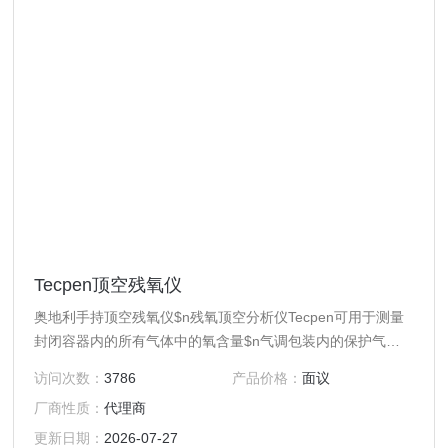
Tecpen顶空残氧仪
奥地利手持顶空残氧仪$n残氧顶空分析仪Tecpen可用于测量
封闭容器内的所有气体中的氧含量$n气调包装内的保护气体
氧含量$n西林瓶、安剖瓶、、及其他药品包装内的残氧检测
访问次数：
3786
产品价格：
面议
$n在微小的生物反应器中的氧含量
厂商性质：
代理商
更新日期：
2026-07-27