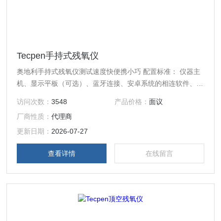
Tecpen手持式残氧仪
奥地利手持式残氧仪测试速度快便携小巧 配置标准： 仪器主
机、显示平板（可选）、蓝牙连接、安卓系统的相连软件、
Excel版本的数据库、打印机可选 光学方法测量气态氧含量 带
访问次数：
3548
产品价格：
面议
内置泵和不带内置泵两种配置 适合极小的气体空间和负压状
厂商性质：
代理商
态测量 可以在安卓系统的手机或平板上直接显示数字 可通过
邮件直接发送测试数据 传感器工厂已校准 仪器自动诊断功能
更新日期：
2026-07-27
查看详情
在线留言