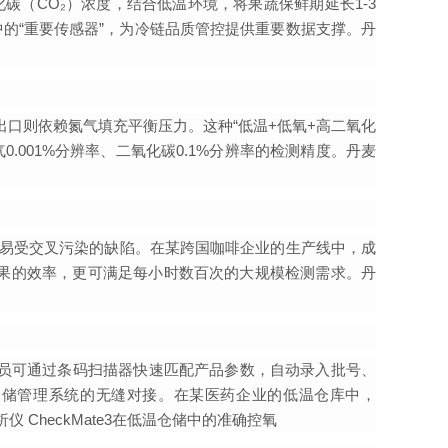
碳（CO₂）浓度，结合低温环境，将果蔬保鲜期延长1-3
系中的“重要传感器”，为冷链品质管控提供重要数据支撑。
丹
出口则依赖氮气填充平衡压力。这种“低温+低氧+高二氧化
001%分辨率、二氧化碳0.1%分辨率的检测精度。
丹麦
感器易受交叉污染的缺陷。在某跨国咖啡企业的生产线中，成
秒出结果的效率，更可满足每小时数百次的大规模检测需求。
丹
作人员可通过条码扫描器快速匹配产品参数，自动录入批号、
与仓储管理系统的无缝对接。在某医药企业的低温仓库中，
仪 CheckMate3在低温仓储中的准确控氧