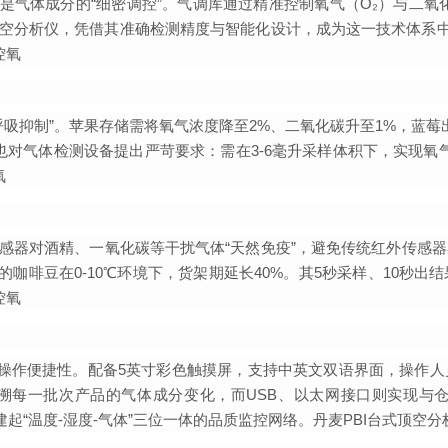
是气体成分的“细密调控”。气调库通过精准控制氧气（O₂）与二氧化
e3台式顶空分析仪，凭借其准确检测精度与智能化设计，成为这一技术体
控氧
吸抑制”。苹果存储需将氧气浓度降至2%、二氧化碳升至1%，蓝莓
对气体检测设备提出严苛要求：需在3-6毫升采样体积下，实现氧气0.
氧
电化学传感器对酒精、一氧化碳等干扰气体“天然免疫”，避免传统红外传
装的咖啡豆在0-10℃环境下，货架期延长40%。其5秒采样、10
控氧
计提升操作便捷性。配备5英寸彩色触摸屏，支持中英文双语界面，操
可追溯每一批次产品的气体成分变化，而USB、以太网接口则实现
构建起“温度-湿度-气体”三位一体的品质监控网络。
丹麦PBI台式顶空分析