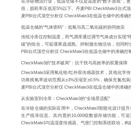
在冷链物流行业，低温仓储不仅是温度的“数字游戏”，更
倍，损耗率压低至5%以下。丹麦PBI CheckMat
麦PBI台式顶空分析仪 CheckMate3在低温仓储中的准确
低温仓储的“气体密码”：低氧与高二氧化碳的协同效应
传统冷库仅控制温度，而气调库通过调节气体成分实现“呼
碳”的组合，可延缓果蔬成熟、抑制微生物活动，但同时也
PBI台式顶空分析仪 CheckMate3在低温仓储中的准确控
CheckMate3的“技术破局”：抗干扰与高效率的双重保障
CheckMate3采用氧化锆/红外双传感器技术，其
功将残氧率波动范围从±3%压缩至±0.5%，确保充氮包
麦PBI台式顶空分析仪 CheckMate3在低温仓储中的准确
从实验室到冷库：CheckMate3的“全场景适配”
在冷链仓储的实际应用中，CheckMate3智能化设
生产线等信息。其内置的10,000组数据存储功能，
CheckMate3与温湿度传感器、气密门控制系统联动，