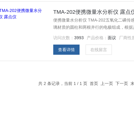
TMA-202便携微量水分析仪 露点
便携微量水分析仪 TMA-202五氧化二
璃材质的圆柱和两根并行的电极组成，根据
并在两根电极之间涂有很薄的一层磷酸H3P
访问次数：
3993
产品价格：
面议
厂商性
解为H2和O2，此过程的Z终产物是五氧化二
查看详情
在线留言
共 2 条记录，当前 1 / 1 页 首页 上一页 下一页