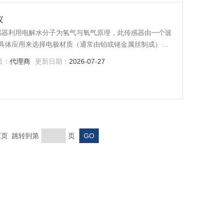
仪
磷传感器利用电解水分子为氢气与氧气原理，此传感器由一个玻
具体应用来选择电极材质（通常由铂或铑金属丝制成），
O4膜层，在两电极之间出现的电解电流，使酸中的水分分
质：
代理商
更新日期：
2026-07-27
磷，P2O5是高吸湿性物质
 末页 跳转到第
页