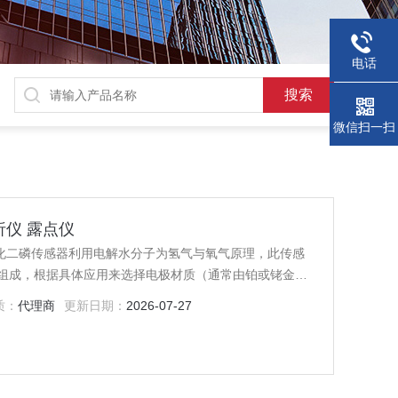
电话
微信扫一扫
析仪 露点仪
五氧化二磷传感器利用电解水分子为氢气与氧气原理，此传感
组成，根据具体应用来选择电极材质（通常由铂或铑金属
磷酸H3PO4膜层
质：
代理商
更新日期：
2026-07-27