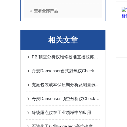
查看全部产品
相关文章
PBI顶空分析仪维修校准直接找英肖仪器上海维修能力强
丹麦Dansensor台式残氧仪CheckMate 4：大输液质量控制的守护者
充氮包装成本保质期分析及测量氮气纯度的包装测氧仪品牌如何选择？
丹麦Dansensor 顶空分析仪CheckMate 4准确监测残氧量
冷镜露点仪在工业领域中的应用
石油化工行业EdgeTech高准确度DewMaster露点仪在湿度控制中的应用