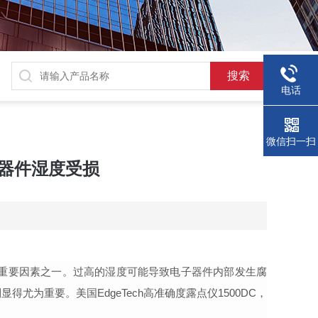
电话
微信扫一扫
子器件湿度受损
重要
因素之一。过高的湿度可能导致电子器件内部发生腐
制显得尤为重要。美国
EdgeTech
高准确度
露点仪
1500DC，