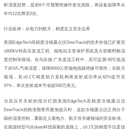
析湿度趋势，提前6个月预警绝缘件老化风险，将设备故障率从
年均12次降至0次。
行业延伸：从电力到航天，精度定义安全边界
美国EdgeTech高精度冷镜露点仪DewTrack的技术价值已扩展至
±800kV特高压直流工程、核电站主变保护系统及火箭燃料舱湿
度控制等领域。在乌东德-广东直流工程中，其可监测-90℃低温
下的SF₆气体湿度，保障8000公里输电线路绝缘可靠性；在航天
领域，其±0.1℃精度助力某机构将发射成功率从82%提升至
97%，单次发射成本节省超500万美元。
当高压开关柜的指示灯因美国EdgeTech高精度冷镜露点仪
DewTrack的精准预警而避免熄灭时，这款冷镜露点仪正用分子
级的湿度控制，重新定义着电力、航天等关键领域的安全标准。
在能源转型与尖duan科技探索的道路上，±0.1℃的精度不仅是技