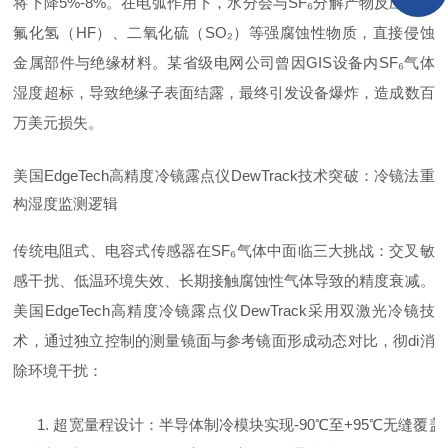
将下降5%-8%。在电弧作用下，水分会与SF₆分解产物反应生成
氟化氢（HF）、二氧化硫（SO₂）等强腐蚀性物质，直接侵蚀
金属部件与绝缘材料。某省级电网公司曾因GIS设备内SF₆气体
湿度超标，导致绝缘子表面结露，最终引发设备爆炸，造成数百
万美元损失。
美国EdgeTech高精度冷镜露点仪DewTrack技术突破：冷镜法重
构湿度监测逻辑
传统电阻式、电容式传感器在SF₆气体中面临三大挑战：交叉敏
感干扰、低温环境失效、长期接触腐蚀性气体导致的精度衰减。
美国EdgeTech高精度冷镜露点仪DewTrack采用双激光冷镜技
术，通过独立控制的测量镜面与参考镜面形成动态对比，彻di消
除环境干扰：
1. 超宽量程设计：半导体制冷模块实现-90℃至+95℃无缝覆盖