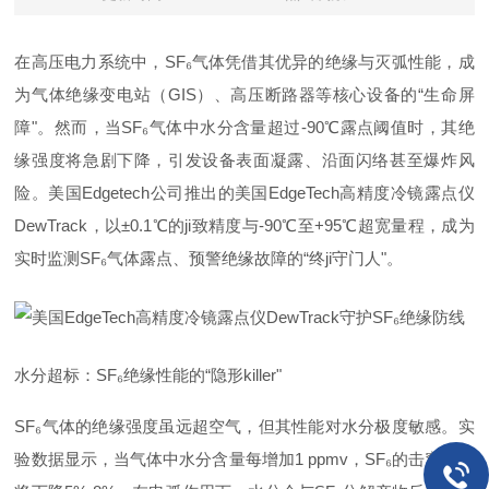
在高压电力系统中，SF₆气体凭借其优异的绝缘与灭弧性能，成
为气体绝缘变电站（GIS）、高压断路器等核心设备的“生命屏
障"。然而，当SF₆气体中水分含量超过-90℃露点阈值时，其绝
缘强度将急剧下降，引发设备表面凝露、沿面闪络甚至爆炸风
险。美国Edgetech公司推出的美国EdgeTech高精度冷镜露点仪
DewTrack，以±0.1℃的ji致精度与-90℃至+95℃超宽量程，成为
实时监测SF₆气体露点、预警绝缘故障的“终ji守门人"。
水分超标：SF₆绝缘性能的“隐形killer"
SF₆气体的绝缘强度虽远超空气，但其性能对水分极度敏感。实
验数据显示，当气体中水分含量每增加1 ppmv，SF₆的击穿电压