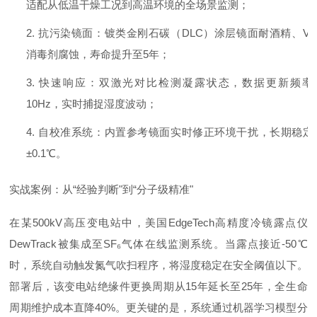
适配从低温干燥工况到高温环境的全场景监测；
2. 抗污染镜面：镀类金刚石碳（DLC）涂层镜面耐酒精、VH
消毒剂腐蚀，寿命提升至5年；
3. 快速响应：双激光对比检测凝露状态，数据更新频率
10Hz，实时捕捉湿度波动；
4. 自校准系统：内置参考镜面实时修正环境干扰，长期稳定
±0.1℃。
实战案例：从“经验判断"到“分子级精准"
在某500kV高压变电站中，美国EdgeTech高精度冷镜露点仪
DewTrack被集成至SF₆气体在线监测系统。当露点接近-50℃
时，系统自动触发氮气吹扫程序，将湿度稳定在安全阈值以下。
部署后，该变电站绝缘件更换周期从15年延长至25年，全生命
周期维护成本直降40%。更关键的是，系统通过机器学习模型分