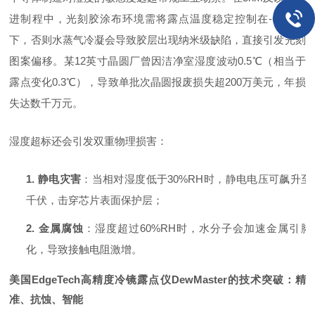
进制程中，光刻胶涂布环境需将露点温度稳定控制在-60℃以
下，否则水蒸气冷凝会导致胶层出现纳米级缺陷，直接引发光刻
图案偏移。某12英寸晶圆厂曾因洁净室湿度波动0.5℃（相当于
露点变化0.3℃），导致单批次晶圆报废损失超200万美元，年损
失达数千万元。
湿度超标还会引发双重物理损害：
1.
静电灾害
：当相对湿度低于
30%RH时，静电电压可飙升至
千伏，击穿芯片表面保护层；
2.
金属腐蚀
：湿度超过
60%RH时，水分子会加速金属引脚
化，导致接触电阻激增。
美国
EdgeTech
高精度冷镜露点仪
DewMaster
的技术突破：精
准、抗蚀、智能