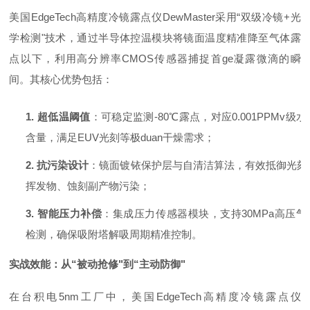
美国
EdgeTech
高精度冷镜露点仪
DewMaster
采用
“双级冷镜+光
学检测"技术，通过半导体控温模块将镜面温度精准降至气体露
点以下，利用高分辨率CMOS传感器捕捉首ge凝露微滴的瞬
间。其核心优势包括：
1.
超低温阈值
：可稳定监测
-80℃露点，对应0.001PPMv级水
含量，满足EUV光刻等极duan干燥需求；
2.
抗污染设计
：镜面镀铱保护层与自清洁算法，有效抵御光刻
挥发物、蚀刻副产物污染；
3.
智能压力补偿
：集成压力传感器模块，支持
30MPa高压气
检测，确保吸附塔解吸周期精准控制。
实战效能：从
“被动抢修"到“主动防御"
在台积电
5nm工厂中，
美国
EdgeTech
高精度冷镜露点仪