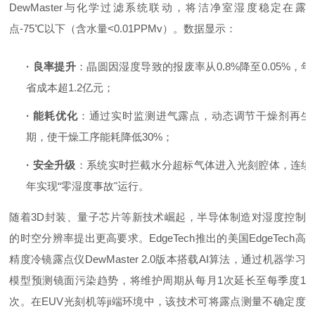
DewMaster
与化学过滤系统联动，将洁净室湿度稳定在露
点
-75℃以下（含水量<0.01PPMv）。数据显示：
·
良率提升
：晶圆因湿度导致的报废率从
0.8%降至0.05%，年
省成本超1.2亿元；
·
能耗优化
：通过实时监测进气露点，动态调节干燥剂再生
期，使干燥工序能耗降低
30%；
·
安全升级
：系统实时拦截水分超标气体进入光刻腔体，连续
年实现
“零湿度事故"运行。
随着
3D封装、量子芯片等新技术崛起，半导体制造对湿度控制
的时空分辨率提出更高要求。EdgeTech推出的
美国
EdgeTech
高
精度冷镜露点仪
DewMaster
2.0版本搭载AI算法，通过机器学习
模型预测镜面污染趋势，将维护周期从每月1次延长至每季度1
次。在EUV光刻机等ji端环境中，该技术可将露点测量不确定度