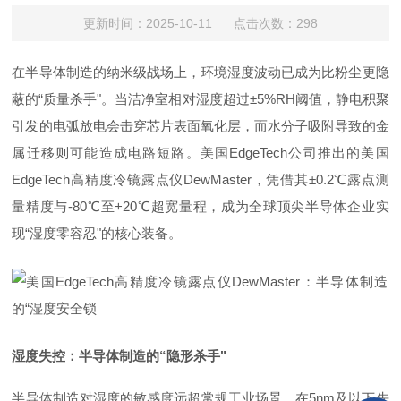
更新时间：2025-10-11 点击次数：298
在半导体制造的纳米级战场上，环境湿度波动已成为比粉尘更隐
蔽的
“质量杀手"。当洁净室相对湿度超过±5%RH阈值，静电积聚
引发的电弧放电会击穿芯片表面氧化层，而水分子吸附导致的金
属迁移则可能造成电路短路。美国EdgeTech公司推出的
美国
EdgeTech
高精度冷镜露点仪
DewMaster
，凭借其
±0.2℃露点测
量精度与-80℃至+20℃超宽量程，成为全球顶尖半导体企业实
现“湿度零容忍"的核心装备。
湿度失控：半导体制造的
“隐形杀手"
半导体制造对湿度的敏感度远超常规工业场景。在
5nm及以下先