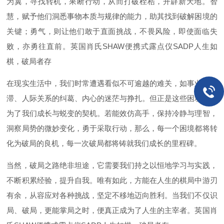
为翼，寻找转机，果断行动，从而打破桎梏，开辟新天地。智
慧，赋予他们洞悉事物本质与规律的能力，助其找到破解困境的
关键；勇气，则让他们敢于直面挑战，不畏风险，即使面临失
败，亦勇往直前。英国肖氏SHAW便携式露点仪SADP人生如
棋，破局者存
在现实生活中，我们时常遭遇看似不可逾越的难关，如事业的停
滞、人际关系的纠葛、内心的迷茫与挣扎。但正是这些困境，成
为了我们成长与蜕变的契机。若能效仿高手，保持冷静与理智，
洞察局势的微妙变化，勇于采取行动，那么，每一个困境都将转
化为破局的良机，每一次破局都将铸就我们成长的里程碑。
当然，破局之路绝非坦途，它需要我们持之以恒地学习与实践，
不断积累经验，提升自我。唯有如此，方能在人生的棋局中游刃
有余，从容应对各种挑战，坚定不移地迈向胜利。当我们不仅识
局、破局，更能掌局之时，便真正成为了人生的主宰者。
英国肖