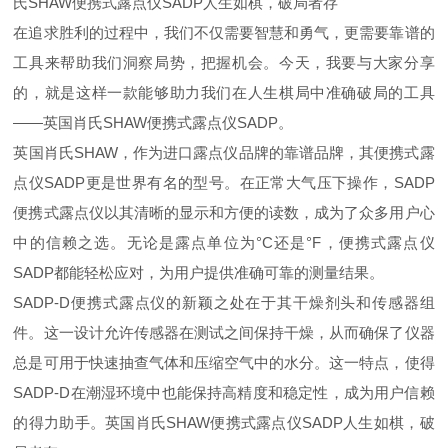
氏SHAW便携式露点仪SADP人生如棋，破局者存
在追求胜利的过程中，我们不仅需要智慧和勇气，更需要
靠谱
的
工具来帮助我们洞察局势，把握机会。今天，我要与大家分享
的，就是这样一款能够助力我们在人生棋局中
准确
破局的工具
——
英国肖氏
SHAW
便携式露点仪
SADP
。
英国肖氏
SHAW
，作为进口露点仪品牌的
靠谱品牌
，其便携式露
点仪
SADP
更是世界有名的型号。在正常大气压下操作，
SADP
便携式露点仪以其清晰的显示和方便的读数，成为了众多用户心
中的信赖之选。无论是露点单位为
°C
还是
°F
，便携式露点仪
SADP
都能轻松应对，为用户提供准确可靠的测量结果。
SADP-D
便携式露点仪的新颖之处在于其干燥剂头和传感器组
件。这一设计允许传感器在测试之间保持干燥，从而确保了仪器
总是可用于快速抽查气体和压缩空气中的水分。这一特点，使得
SADP-D
在潮湿环境中也能保持高精度和稳定性，成为用户信赖
的得力助手。英国肖氏SHAW便携式露点仪SADP人生如棋，破