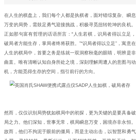
在人生的棋盘上，我们每个人都是执棋者，面对错综复杂、瞬息
万变的局势，需鼓足勇气迎接挑战，积极寻觅扭转乾坤的良机。
正如那句富有哲理的话语所言：“人生若棋，识局者得以立足，
破局者方能生存，掌局者终将获胜。"“识局者得以立足"，寓意在
人生的棋局中，首要之务是练就一双洞察秋毫的眼睛，明辨是非
曲直。唯有清晰认知自身所处之境，深刻理解周遭人的意图与动
机，方能觅得生存的空间，指引前行的方向。
然而，仅仅识别局势犹如棋局中的初探，更为关键的是要具备破
局之力。他们深知，世事无常，棋局瞬息万变，困境亦非永恒。
故而，他们不拘泥于眼前的僵局，而是主动出击，以智慧和勇气