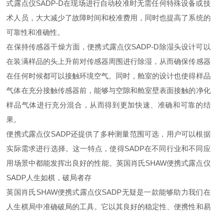
式露点仪
SADP-D
在现场进行自动校准时无需任何特殊设备或技
术人员，大大减少了故障时间和校准费用，同时也提高了系统的
可靠性和准确性。
在保持传感器干燥方面，便携式露点仪
SADP-D
除湿头设计可以
在装满样品的头上升前对传感器周围进行除湿，从而确保传感器
在任何时候都可以接触环境空气。同时，舱室的设计也使得样品
气体在充分接触传感器前，能够与空隙和舱室壁表面接触的净化
样品气体进行充分混合，从而得到更加快速、准确和可靠的结
果。
便携式露点仪SADP还提供了多种测量范围可选，用户可以根据
实际需求进行选择。这一特点，使得SADP在不同行业和不同应
用场景中都能发挥出良好的性能。
英国肖氏SHAW便携式露点仪
SADP人生如棋，破局者存
英国肖氏
SHAW
便携式露点仪
SADP
无疑是一款能够助力我们在
人生棋局中
准确
破局的工具。它以其
良好的
稳定性、便携性和易