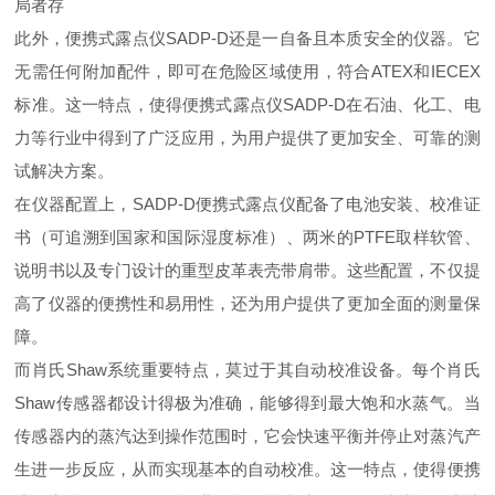
局者存
此外，便携式露点仪
SADP-D
还是一自备且本质安全的仪器。它
无需任何附加配件，即可在危险区域使用，符合
ATEX
和
IECEX
标准。这一特点，使得便携式露点仪
SADP-D
在石油、化工、电
力等行业中得到了广泛应用，为用户提供了更加安全、可靠的
测
试
解决方案。
在仪器配置上，
SADP-D
便携式露点仪配备了电池安装、校准证
书（可追溯到国家和国际湿度标准）、两米的
PTFE
取样软管、
说明书以及专门设计的重型皮革表壳带肩带。这些配置，不仅提
高了仪器的便携性和易用性，还为用户提供了更加全面的测量保
障。
而
肖氏
Shaw
系统重要特点，莫过于其自动校准设备。每个
肖氏
Shaw
传感器都设计得极为
准确
，能够得到最大饱和水蒸气。当
传感器内的蒸汽达到操作范围时，它会快速平衡并停止对蒸汽产
生进一步反应，从而实现基本的自动校准。这一特点，使得便携