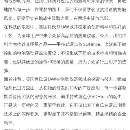
晰地辨明方向。让我们怀揣对过往的感激与对未来的憧憬，勇敢
地踏出每一步。在逐梦的路上，我们不仅要学会欣赏沿途的旖旎
风光，更要学会在挑战中汲取力量，在困境中绽放光彩。
在科技的浪潮中，英国肖氏
SHAW
以其
稳定
的创新精神和
良好
的
工艺，为全球用户带来了众多高品质的测量仪器。今天，我们特
别向您推荐其明星产品
——
手持式露点仪
SDHmini
。这款基于微
控制的电池驱动露点湿度仪，不仅集成了新的技术特点和增强功
能，更以其便捷的操作和
准确
的测量，成为了众多行业用户的
选
择
。
回首往昔，英国肖氏
SHAW
在测量仪器领域的探索与努力，犹如
轻舟已过万重山。从
初始
的研发到如今的广泛应用，每一步都凝
聚着肖氏团队的智慧与汗水。而手持式露点仪
SDHmini
的诞生，
正是这一历程的又一重要里程碑。它不仅代表了肖氏在露点测量
技术上的深厚积累，更彰显了其不断追求创新、精益求精的企业
精神。