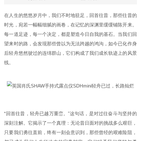
在人生的悠悠岁月中，我们不时地驻足，回首往昔，那些往昔的
时光，宛若一幅幅细腻的画卷，在记忆的深渊里缓缓铺陈开来。
每一道足迹，每一个决定，都是塑造今日自我的基石。当我们回
望来时的路，会发现那些曾以为无法跨越的鸿沟，如今已化作身
后轻舟悠然驶过的连绵群山，它们构成了我们成长轨迹上的风景
线。
“回首往昔，轻舟已越万重峦。"这句话，是对过往奋斗与坚持的
深刻注解。它揭示了一个真理：无论昔日面对的挑战多么艰巨，
只要我们勇往直前，终有一刻会意识到，那些曾经的艰难险阻，