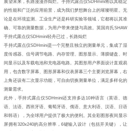
展望未来，长路漫漫亦灿烂。手持式露点仪
SDHmini
将以其
稳定
的性能和广泛的应用前景，成为我们梦想舞台上的璀璨明星。无
论是在环境监测、工业生产还是科研实验等领域，它都将以其
准
确
、可靠的测量数据，为用户带来便捷与高效。
英国肖氏SHAW
手持式露点仪SDHmini轻舟已过，长路灿烂
手持式露点仪
SDHmini
是一个完整且独立的测量单元，集成了湿
度传感器、信号调节电路、内存管理、图形显示、薄膜键盘、时
间显示以及车载电池和充电器电路。其图形用户界面设计直观易
用，包含数字屏幕、图形屏幕和仪表屏幕三个主要浏览屏幕，右
上角还设有二次显示功能，可自由切换测量单位，满足多样化的
测量需求。
此外，手持式露点仪
SDHmini
还支持多达
10
种语言（英语、德
语、法语、西班牙语、葡萄牙语、俄语、意大利语、汉语、
日语
和韩语），为全球用户提供了极大的便利。其全彩图形夜间显示
屏拥有320x240的高分辨率，6键输入设计（包括开关键），让