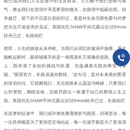
都已成为我们人生征途中的宝贵财富。它们赋予我们坚韧与勇
气，教会我们在逆境中寻觅希望的微光，在困境中砥砺自我。轻
舟越峦，留下的不仅是往昔的印记，更是对生命无限热爱与对梦
想矢志不渝追求的见证。
英国肖氏SHAW手持式露点仪SDHmini
轻舟已过，长路灿烂
然而，人生的旅途从未停歇。当我们从回忆的漩涡中抽离，再次
扬帆起航时，眼前铺展开的是一条既漫长又璀璨的道路。这条路
上，既布满了未知的挑战与机遇，也蕴藏着无限的希望与潜
能。“展望前方，长路虽漫亦辉煌。"这句话，是对未来美好图景
的深切向往。它鼓舞我们，无论前路多么遥远与崎岖，只要我们
心怀梦想，脚踏实地，定能开辟出一条属于自己的辉煌人生之
路。英国肖氏SHAW手持式露点仪SDHmini轻舟已过，长路灿烂
在追梦的征途中，我们或许难免遭遇挫折与困惑，但请坚信，每
一次跌倒都是为了更加坚定地站起，每一次迷茫都是为了更加清