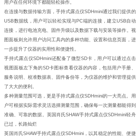
用户在任何环境下都能轻松操作。
在连接与数据传输方面，手持式露点仪
SDHmini
通过我们提供的
USB
数据线，用户可以轻松实现与
PC
端的连接，建立
USB
自动
连接，进行电池充电、固件升级以及数据下载与安装等操作。视
图面板则允许用户访问工具内的多种功能、设置和信息页面，进
一步提升了仪器的实用性和便捷性。
手持式露点仪
SDHmini
还配备了微型
SD
卡，用户可以通过点击
视图面板左下角的
SD
卡图标查看仪器的内容，包括用户手册、
服务说明、校准数据表、固件备份等，为仪器的维护和管理提供
了大大的便利。
多种测量范围可选，更是手持式露点仪
SDHmini
的一大亮点。用
户可根据实际需求灵活选择测量范围，确保每一次测量都能得到
准确
、可靠的数据。英国肖氏SHAW手持式露点仪SDHmini轻舟
已过，长路灿烂
英国肖氏
SHAW
手持式露点仪
SDHmini
，以其
稳定
的性能、便捷