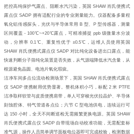
把控高纯保护气露点、阻断水汽污染，英国 SHAW 肖氏便携式
露点仪 SADP 拥有适配行业的专业测量能力。仪器配备多量程
氧化铝传感探头，光伏与半导体常用 B 型、P 型传感器，测量
区间覆盖 - 100℃~+20℃露点，可精准捕捉 ppb 级微量水分波
动，分辨率 0.1℃、重复性优于 ±0.5℃，运维人员使用英国
SHAW 肖氏便携式露点仪 SADP 对比纯化设备进出口露点，能
快速判断分子筛纯化装置是否失效，从气源端降低水汽含量，从
根源避免晶圆、电池片氧化瑕疵。
洁净车间多点位流动检测场景下，英国 SHAW 肖氏便携式露点
仪 SADP 便携耐用优势显著。整机体积小巧，标配 2 米 PTFE
洁净取样软管与皮质便携肩带，单人可穿梭光伏拉晶炉、半导体
刻蚀腔体、特气管道各点位；六节 C 型电池供电，连续运行可
达 150 小时，全天不间断巡检无需频繁更换电源。英国 SHAW
肖氏便携式露点仪 SADP 自带现场自动校准功能，无需配套标
准气源，操作人员简单调节面板电位器即可完成校验，检测数据