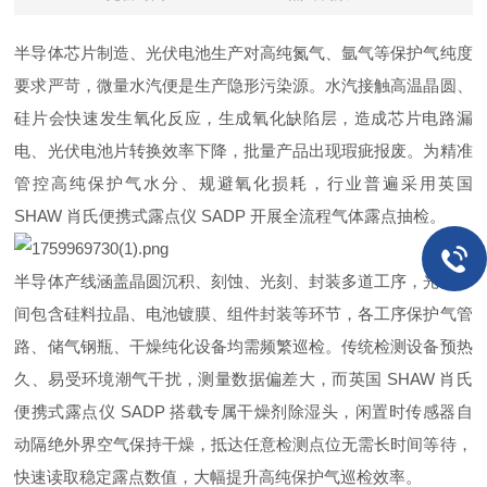
半导体芯片制造、光伏电池生产对高纯氮气、氩气等保护气纯度
要求严苛，微量水汽便是生产隐形污染源。水汽接触高温晶圆、
硅片会快速发生氧化反应，生成氧化缺陷层，造成芯片电路漏
电、光伏电池片转换效率下降，批量产品出现瑕疵报废。为精准
管控高纯保护气水分、规避氧化损耗，行业普遍采用英国
SHAW 肖氏便携式露点仪 SADP 开展全流程气体露点抽检。
半导体产线涵盖晶圆沉积、刻蚀、光刻、封装多道工序，光伏车
间包含硅料拉晶、电池镀膜、组件封装等环节，各工序保护气管
路、储气钢瓶、干燥纯化设备均需频繁巡检。传统检测设备预热
久、易受环境潮气干扰，测量数据偏差大，而英国 SHAW 肖氏
便携式露点仪 SADP 搭载专属干燥剂除湿头，闲置时传感器自
动隔绝外界空气保持干燥，抵达任意检测点位无需长时间等待，
快速读取稳定露点数值，大幅提升高纯保护气巡检效率。