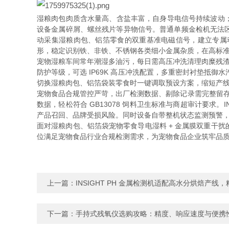
湿粮肉包肉质含水量高、含盐丰富，自身导电信号持续波动
设备金属碎屑、螺丝残片等异物信号。普通单频金检机无法区分
动采集湿粮肉包、铝箔零食的双重基准电磁信号，建立专属动
形，稳定识别铁、非铁、不锈钢各类细小金属杂质，在高标
宠物湿粮车间常年潮湿多油污，每日需高压冲洗清理肉糜残渣，对设
防护等级，可选 IP69K 高压冲洗配置，多重密封衬垫抵御水
切换湿粮肉包、铝箔袋装零食时一键调取预设方案，缩短产
宠物食品合规管控严苛，出厂检测数据、剔除记录需完整留存用于
数据，轻松符合 GB13078 饲料卫生标准与商超审计要求
产品召回、品牌受损风险。同时设备自带整机状态监测预警
面对湿粮肉包、铝箔袋宠物零食导电湿料 + 金属膜双重干扰的
位满足宠物食品行业合规检测需求，为宠物食品企业筑牢品
上一篇：
INSIGHT PH 金属检测机适配高水分烘焙产
下一篇：
手持式残氧仪选购攻略：精度、响应速度与便携