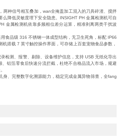
两种信号相互叠加，wan全掩盖加工混入的刀具碎渣、搅拌
低灵敏度埋下安全隐患。INSIGHT PH 金属检测机可自
PH 金属检测机依靠多频相位差分运算，精准剥离两类干扰波
食品级 316 不锈钢一体成型结构，无卫生死角，标配 IP66
属检测机搭载 7 英寸触控操作界面，可存储上百套宠物食品参数，
记录检测、报警、剔除、设备维护信息，支持 USB 无纸化导出
染的湿粮、铝箔零食后快速分流拦截，杜绝不合格品流入市场，规避
失。
生机身、完整数字化溯源能力，稳定完成金属异物筛查，全fang