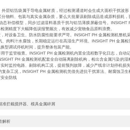
；外层铝箔袋属于导电金属材质，经过检测通道时会生成大面积干扰波形，
物料、包装与真实金属杂质，要么大批量误剔除成品造成原料损耗，要么降
态补偿模型，同步过滤湿料基质干扰与铝箔薄膜屏蔽信号。INSIGHT 
准检测精度下大幅降低误报警频次，有效减少宠物食品原料浪费。
备卫生、防水防腐性能要求严苛。INSIGHT PH 金属检测机整机采用
汽、肉料汁水腐蚀，长期稳定运行在高湿生产环境。INSIGHT PH 金
线换型调试停机时间，提升整体包装产能。
监管核查。INSIGHT PH 金属检测机内置全流程数字化日志，自动
。INSIGHT PH 金属检测机配套全自动隔离剔除机构，检出含金属污
，实时监控电路、剔除机构工况，提前预判故障，减少产线非计划停机损
复杂工况，INSIGHT PH 金属检测机凭借先进抗干扰算法、耐腐蚀卫
质安全防线
线，精准拦截搅拌器、模具金属碎屑
性解析