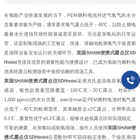
在氢能产业快速发展的当下，PEM燃料电池对进气氢气的水分
含量要求极为严格，通常要求氢气露点低于－40℃，以防止膜电
极被水分侵蚀导致性能衰减甚至损坏。无论是加氢站的日常运
营，还是制氢现场的工艺验证，快速、准确地检测氢气干燥度都
是保障设备安全运行的关键环节。
英国SHAW便携式露点仪SD
Hmini
凭借其优异的测量性能与便携设计，已成为氢能与燃料电
池系统露点检测场景中值得信赖的现场工具。
英国SHAW便携式露点仪SDHmini
采用肖氏超高电容氧化铝传
感器，银色款测量范围覆盖－100℃至－20℃露点，对应0～
1,000 ppm(v)的水分含量，wan全man足PEM燃料电池对氢气露
点低于－40℃的检测需求。其准确度达±2℃露点，分辨率高达
0.1℃，重复性优于±0.3℃露点，能够在超低露点区间实现稳定、
可靠的测量。在加氢站或制氢现场，操作人员使用
英国SHAW便
携式露点仪SDHmini
仅需数秒即可获得稳定读数，干燥至潮湿