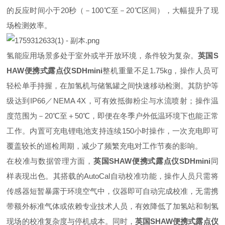
的反应时间小于20秒（－100℃至－20℃区间），大幅提升了现
场检测效率。
氢能应用场景多处于室外或半开放环境，条件较为复杂。
英国S
HAW便携式露点仪SDHmini
整机重量不足1.75kg，操作人员可
轻松单手持握，在加氢机与储氢罐之间快速移动检测。其防护等
级达到IP66／NEMA 4X，可有效抵御粉尘与水流喷射；操作温
度范围为－20℃至＋50℃，即便在冬季户外低温环境下也能正常
工作。内置可充电锂电池支持连续150小时操作，一次充电即可
覆盖较长的巡检周期，减少了频繁充电对工作节奏的影响。
在校准与数据管理方面，
英国SHAW便携式露点仪SDHmini
同
样表现出色。其搭载的AutoCal自动校准功能，操作人员只需将
传感器短暂暴露于环境空气中，仪器即可自动完成校准，无需携
带额外标准气体或依赖专业技术人员，有效降低了加氢站和制氢
现场的校准复杂度与停机成本。同时，
英国SHAW便携式露点仪