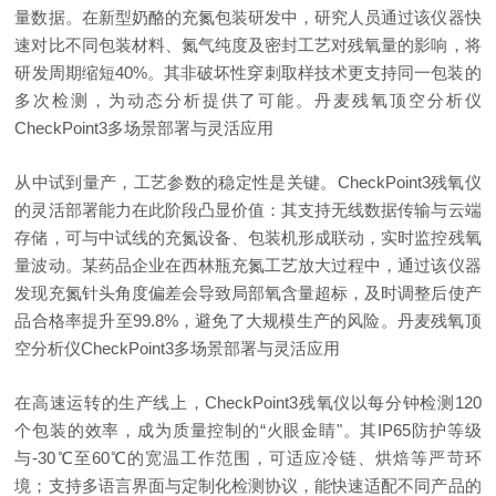
量数据。在新型奶酪的充氮包装研发中，研究人员通过该仪器快
速对比不同包装材料、氮气纯度及密封工艺对残氧量的影响，将
研发周期缩短40%。其非破坏性穿刺取样技术更支持同一包装的
多次检测，为动态分析提供了可能。
丹麦残氧顶空分析仪
CheckPoint3多场景部署与灵活应用
从中试到量产，工艺参数的稳定性是关键。CheckPoint3残氧仪
的灵活部署能力在此阶段凸显价值：其支持无线数据传输与云端
存储，可与中试线的充氮设备、包装机形成联动，实时监控残氧
量波动。某药品企业在西林瓶充氮工艺放大过程中，通过该仪器
发现充氮针头角度偏差会导致局部氧含量超标，及时调整后使产
品合格率提升至99.8%，避免了大规模生产的风险。
丹麦残氧顶
空分析仪
CheckPoint3多场景部署与灵活应用
在高速运转的生产线上，CheckPoint3残氧仪以每分钟检测120
个包装的效率，成为质量控制的“火眼金睛"。其IP65防护等级
与-30℃至60℃的宽温工作范围，可适应冷链、烘焙等严苛环
境；支持多语言界面与定制化检测协议，能快速适配不同产品的