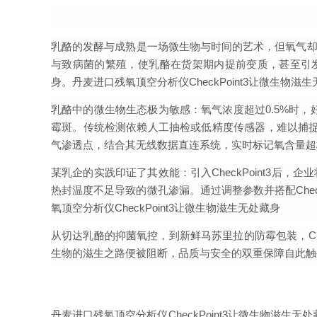
乳酪的发酵与成熟是一场微生物与时间的艺术，但氧气却
与致病菌的繁殖，使乳酪在货架期内提前变质，甚至引发食
身
。丹麦进口残氧顶空分析仪CheckPoint3让微生物滋
乳酪中的微生物生态极为敏感：氧气浓度超过0.5%时
霉斑。传统检测依赖人工抽检或低精度传感器，难以捕捉包装
气渗透点，结合其无线数据直连系统，实时标记氧含量超
某乳企的实践印证了其效能：引入CheckPoint3后，企
热封温度不足导致的微孔渗漏。通过调整参数并搭配Check
氧顶空分析仪CheckPoint3让微生物滋生无处藏身
从切达乳酪的抑菌氧控，到新鲜马苏里拉的防霉包装，Ch
生物的滋生之路便被阻断，品质与安全的双重保障自此触
丹麦进口残氧顶空分析仪CheckPoint3让微生物滋生无