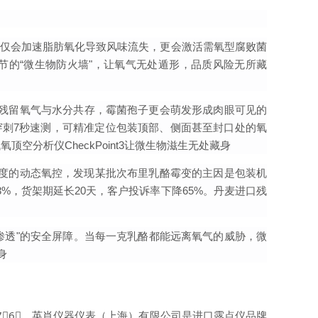
不仅会加速脂肪氧化导致风味流失，更会激活需氧型腐败菌
环节的“微生物防火墙"，让氧气无处遁形，品质风险无所藏
内残留氧气与水分共存，霉菌孢子更会萌发形成肉眼可见的
穿刺7秒速测，
可精准定位包装顶部、侧面甚至封口处的氧
氧顶空分析仪CheckPoint3让微生物滋生无处藏身
度的动态氧控，发现某批次布里乳酪霉变的主因是包装机
.3%，货架期延长20天，客户投诉率下降65%。丹麦进口残
氧渗透"的安全屏障。当每一克乳酪都能远离氧气的威胁，微
身
⃣3⃣7⃣6⃣，英肖仪器仪表（上海）有限公司是进口露点仪品牌