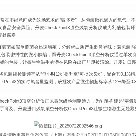
常在不经意间成为这场艺术的“破坏者"。从包装微孔渗入的氧气，
品安全风险。丹麦CheckPoint3顶空残氧分析仪成为乳酪包装
生无处藏身
，好氧菌如假单胞菌会迅速增殖，分解蛋白质产生刺鼻异味；若包装
密封性的微小缺陷，而丹麦CheckPoint3顶空分析仪通
过单次
标的包装，让微生物滋生的潜在风险在出厂前即被清除。
丹麦进口残
业将包装线检测频率从“每小时1次"
提升至“每批次5次"，配合其
0.1%
精
Point3的实时氧含量监测，该批次产品微生物超标率从12%降至0
eckPoint3顶空分析仪正以微米级检测穿透力，为乳酪构建起“零
手可及。
丹麦进口残氧顶空分析仪CheckPoint3让微生物滋生无处藏
处藏身请致电英肖仪器仪表（上海）有限公司1⃣7⃣3⃣1⃣7⃣6⃣0⃣8