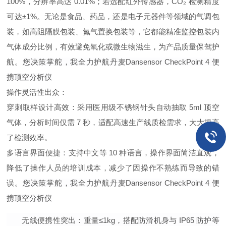
100%，分辨率高达 0.01%；若选配红外传感器，CO₂ 检测精度
可达±1%。无论是食品、药品，还是电子元器件等领域的气调包
装，如高阻隔膜包装、氮气置换包装等，它都能精准监控包装内
气体成分比例，有效避免氧化或微生物滋生，为产品质量保驾护
航。
您决策掌舵，我全力护航丹麦Dansensor CheckPoint 4 便
携顶空分析仪
操作灵活性出众
：
穿刺取样设计高效
：采用医用级不锈钢针头自动抽取 5ml 顶空
气体，分析时间仅需 7 秒，
适配高速生产线质检需求，大大提高
了检测效率。
多语言界面便捷
：支持中文等 10 种语言，操作界面简洁直观，
降低了操作人员的培训成本，减少了因操作不熟练而导致的错
误。
您决策掌舵，我全力护航丹麦Dansensor CheckPoint 4 便
携顶空分析仪
无线便携性突出
：重量≤1kg，搭配防滑机身与 IP65 防护等