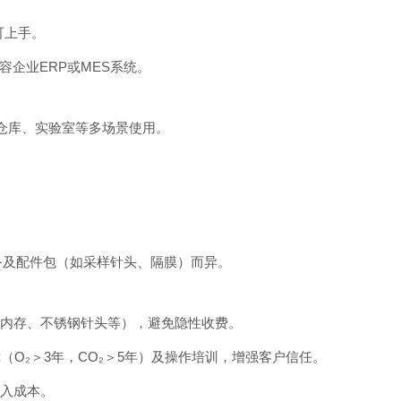
可上手。
兼容企业ERP或MES系统。
产线、仓库、实验室等多场景使用。
务及配件包（如采样针头、隔膜）而异。
展内存、不锈钢针头等），避免隐性收费。
障（O₂＞3年，CO₂＞5年）及操作培训，增强客户信任。
投入成本。