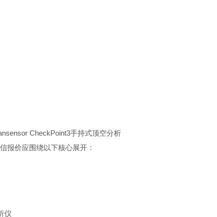
or CheckPoint3手持式顶空分析
备。诚信报价应围绕以下核心展开：