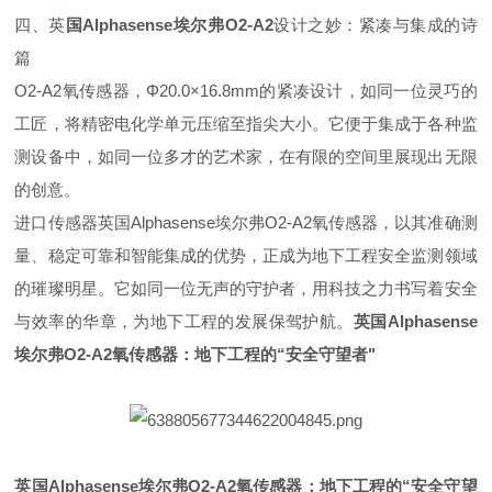
四、英
国
Alphasense
埃尔弗
O2-A2
设计之妙：紧凑与集成的诗
篇
O2-A2
氧传感器，Φ
20.0
×
16.8mm
的紧凑设计，如同一位灵巧的
工匠，将精密电化学单元压缩至指尖大小。它便于集成于各种监
测设备中，如同一位多才的艺术家，在有限的空间里展现出无限
的创意。
进口传感器英国
Alphasense
埃尔弗
O2-A2
氧传感器，以其准确测
量、稳定可靠和智能集成的优势，正成为地下工程安全监测领域
的璀璨明星。它如同一位无声的守护者，用科技之力书写着安全
与效率的华章，为地下工程的发展保驾护航。
英国
Alphasense
埃尔弗
O2-A2
氧传感器：地下工程的“安全守望者"
英国
Alphasense
埃尔弗
O2-A2
氧传感器：地下工程的“安全守望