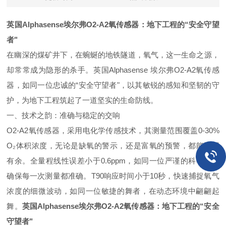
英国
Alphasense
埃尔弗
O2-A2
氧传感器：地下工程的“安全守望
者"
在幽深的煤矿井下，在蜿蜒的地铁隧道，氧气，这一生命之源，
却常常成为隐形的杀手。英国
Alphasense
埃尔弗
O2-A2
氧传感
器，如同一位忠诚的“安全守望者"，以其敏锐的感知和坚韧的守
护，为地下工程筑起了一道坚实的生命防线。
一、技术之韵：准确与稳定的交响
O2-A2
氧传感器，采用电化学传感技术，其测量范围覆盖
0-30%
O
₂体积浓度，无论是缺氧的警示，还是富氧的预警，都能游刃
有余。全量程线性误差小于
0.6ppm
，如同一位严谨的科学家，
确保每一次测量都准确。
T90
响应时间小于
10
秒，快速捕捉氧气
浓度的细微波动，如同一位敏捷的舞者，在动态环境中翩翩起
舞。
英国
Alphasense
埃尔弗
O2-A2
氧传感器：地下工程的“安全
守望者"