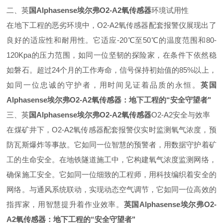
二、英
国
Alphasense
埃尔弗
O2-A2
氧传感器
环境试用性
在地下工程的恶劣环境中，
O2-A2
氧传感器配套报警仪展现出了
良好的适应性和耐用性。它适应
-20
℃至
50
℃的温度范围和
80-
120Kpa
的压力范围，如同一位坚韧的探险家，在条件下依然稳
如磐石。超过
24
个月的工作寿命，信号保持初始值的
85%
以上，
如同一位忠诚的守护者，用时间见证着品质的永恒。
英国
Alphasense
埃尔弗
O2-A2
氧传感器：地下工程的“安全守望者"
三、英
国
Alphasense
埃尔弗
O2-A2
氧传感器
O2-A2
安全与效率
在煤矿井下，
O2-A2
氧传感器配套报警仪实时监测氧气浓度，预
防瓦斯爆炸等事故。它如同一位智慧的预警者，用数据守护着矿
工的生命安全。在地铁隧道施工中，它构建氧气浓度监测网络，
确保施工安全。它如同一位细致的工程师，用科技编织着安全的
网络。与通风系统联动，实现动态空气调节，它如同一位高效的
指挥家，用智慧提升着作业效率。
英国
Alphasense
埃尔弗
O2-
A2
氧传感器：地下工程的“安全守望者"