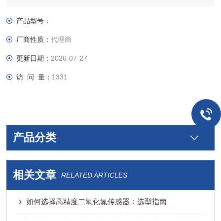
应用传感器：Aliphasense A 型氧气传感器
宽电压供电：7.5-35VDC
产品型号：
厂商性质：
代理商
更新日期：
2026-07-27
访 问 量：
1331
产品分类
相关文章
RELATED ARTICLES
如何选择高精度二氧化氮传感器：选型指南