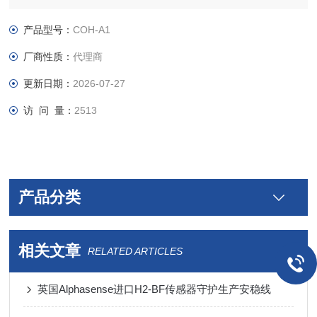
一小尺寸
产品型号：
COH-A1
一、双气一氧化碳/硫化氢传感器COH-A1 简介：
厂商性质：
代理商
COH-A1 型传感器在外型尺才和电极结构方面提供一个方法，在
更新日期：
2026-07-27
一氧化碳的工作电极上使用一个高容量的过滤器可以消除通道对
访 问 量：
2513
硫化氢、酸气和类似于二氧化硫和氧化氮的交叉灵敏度。在便携
式的仪表设计中采用 COH-A1系列传感器
产品分类
相关文章
RELATED ARTICLES
英国Alphasense进口H2-BF传感器守护生产安稳线