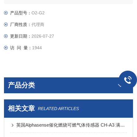
氧气传感器O2-G2 （小尺寸）
英国Alphasense公司是专业生产气体传感器的厂家，其氧气传感
产品型号：
O2-G2
器应用广泛，在煤矿，钢铁，石油化工，医疗等都大量使用
厂商性质：
代理商
更新日期：
2026-07-27
访 问 量：
1944
产品分类
相关文章
RELATED ARTICLES
英国Alphasense催化燃烧可燃气体传感器 CH-A3 满足船舱防爆检测全场景需求