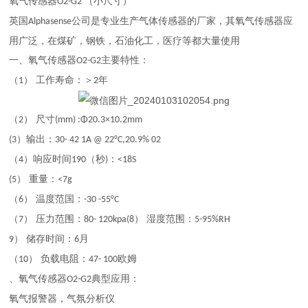
氧气传感器
（小尺寸）
O
2-G2
英国
公司是专业生产气体传感器的厂家，其氧气传感器应
Alphasense
用广泛，在煤矿，钢铁，石油化工，医疗等都大量使用
一、氧气传感器
主要特性：
O
2-G2
（
） 工作寿命：＞
年
1
2
（
） 尺寸
2
(mm) :Φ20.3×10.2mm
）输出：
(3
30- 42 1A @ 22°C,20.9% 02
（
）响应时间
（秒
：
4
190
)
<18S
） 重量：
(5
<7g
（
） 温度范国：
6
-30 -55°C
（
） 压力范围：
） 湿度范围：
7
80- 120kpa(8
5-95%RH
） 储存时间：
月
9
6
（
） 负载电阻：
欧姆
10
47- 100
、氧气传感器
典型应用：
O
2-G2
氧气报警器，气氛分析仪