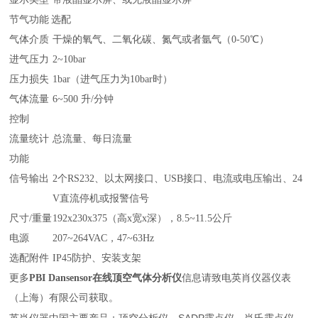
节气功能
选配
气体介质
干燥的氧气、二氧化碳、氮气或者氩气（0-50℃）
进气压力
2~10bar
压力损失
1bar（进气压力为10bar时）
气体流量
6~500 升/分钟
控制
流量统计
总流量、每日流量
功能
信号输出
2个RS232、以太网接口、USB接口、电流或电压输出、24
V直流停机或报警信号
尺寸/重量
192x230x375（高x宽x深），8.5~11.5公斤
电源
207~264VAC，47~63Hz
选配附件
IP45防护、安装支架
更多
PBI Dansensor在线顶空气体分析仪
信息请致电英肖仪器仪表
（上海）有限公司获取。